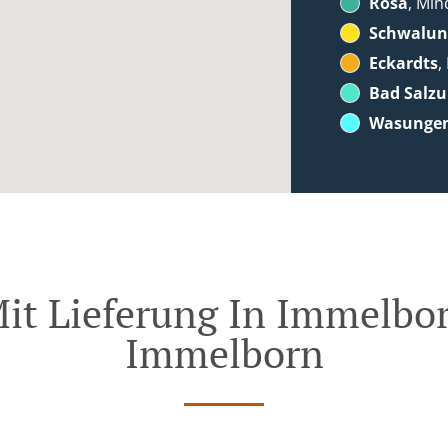
Rosa
, Min
Schwalun
Eckardts
,
Bad Salz
Wasunge
Mit Lieferung In Immelbor
Immelborn